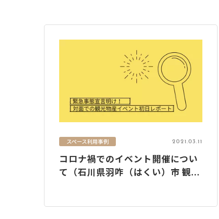
スペース利用事例
2021.03.11
コロナ禍でのイベント開催につい
て（石川県羽咋（はくい）市 観...