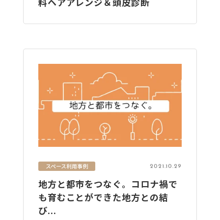
料ヘアアレンジ＆頭皮診断
スペース利用事例
2021.10.29
地方と都市をつなぐ。コロナ禍で
も育むことができた地方との結
び...