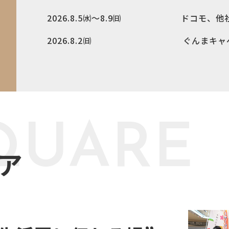
2026.8.5㈬～8.9㈰ ドコモ、他
2026.8.2㈰ ぐんまキャベツ祭り I
SQUARE
ア