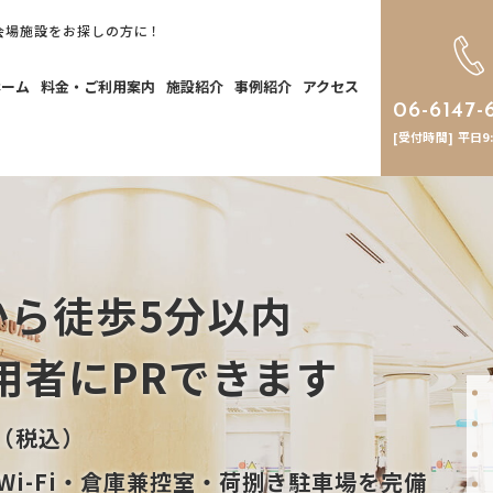
会場施設をお探しの方に！
ホーム
料金・ご利用案内
施設紹介
事例紹介
アクセス
06-6147-
[受付時間] 平日9:0
から徒歩5分以内
用者にPRできます
（税込）
i-Fi・倉庫兼控室・荷捌き駐車場を完備