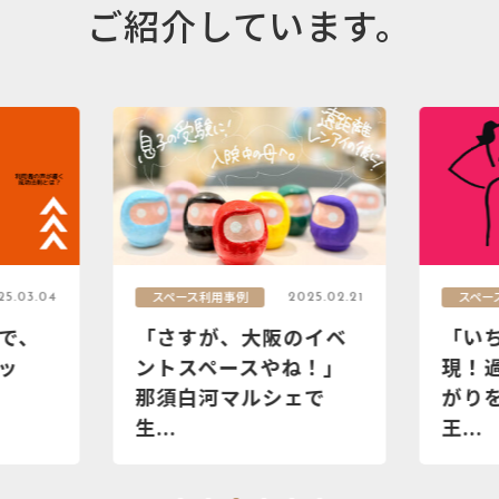
ご紹介しています。
スペース利用事例
スペー
25.03.04
2025.02.21
で、
「さすが、大阪のイベ
「い
ッ
ントスペースやね！」
現！
那須白河マルシェで
がり
生...
王...