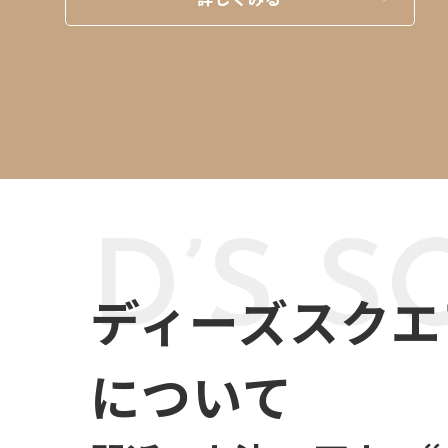
D’S 
ディーズスクエ
について