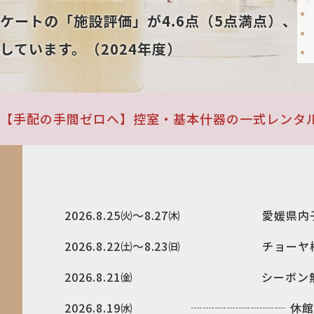
ケートの「施設評価」が4.6点（5点満点）、
しています。（2024年度）
【手配の手間ゼロへ】控室・基本什器の一式レンタ
2026.8.25㈫～8.27㈭ 愛媛県内
2026.8.22㈯～8.23㈰ チョーヤ
2026.8.21㈮ シーボン無料
2026.8.19㈬ ┈┈┈┈┈┈┈┈ 休館日