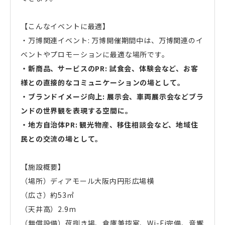
【こんなイベントに最適】
・万博関連イベント: 万博開催期間中は、万博関連のイ
ベントやプロモーションに最適な場所です。
・新商品、サービスのPR: 試食会、体験会など、お客
様との直接的なコミュニケーションの場として。
・ブランドイメージ向上: 展示会、車両展示会などブラ
ンドの世界観を表現する空間に。
・地方自治体PR: 観光物産、移住相談会など、地域住
民との交流の場として。
【施設概要】
（場所）ディアモール大阪内円形広場横
（広さ）約53㎡
（天井高）2.9m
（無償設備）荷捌き場、倉庫兼控室、Wi-Fi完備、音響