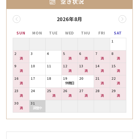
空き状況
2026年8月
SUN
MON
TUE
WED
THU
FRI
SAT
1
2
3
4
5
6
7
8
満
満
満
満
満
9
10
11
12
13
14
15
満
満
満
満
満
16
17
18
19
20
21
22
満
休館日
満
満
23
24
25
26
27
28
29
満
満
満
満
満
満
30
31
満
調整中