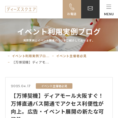
MENU
お電話
MENU
イベント利用実例ブログ
料金・ご利用案内
利用実例とイベント開催のコツをご紹介しております。
設備一覧
イベント利用実例ブロ...
イベント主催者必見
【万博契機】ディアモ...
事例紹介
アクセス
イベント主催者必見
2025.04.17
【万博契機】ディアモール大阪すぐ！
大阪駅前ビル地下駐車場のご案内
万博直通バス開通でアクセス利便性が
向上。広告・イベント展開の新たな可