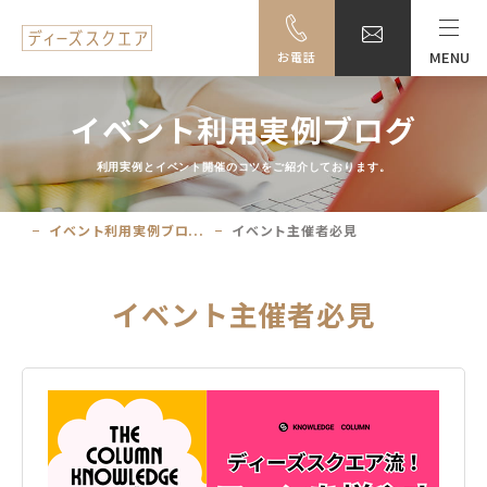
MENU
お電話
MENU
イベント利用実例ブログ
料金・ご利用案内
利用実例とイベント開催のコツをご紹介しております。
設備一覧
イベント利用実例ブロ...
イベント主催者必見
事例紹介
イベント主催者必見
アクセス
大阪駅前ビル地下駐車場のご案内