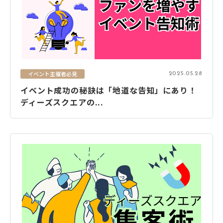
電話で
フォームから
空き状況
資料
お問い合わせ
お問い合わせ
の確認
ダウンロード
関連サイト
イベント主催者必見
2025.05.28
大阪市街地開発株式会社
イベント成功の秘訣は「地道な告知」にあり！
ディーズスクエアの...
ディアモール大阪
湊町リバープレイス
ディーズスクエア主催企画
- 梅田一丁目美味しい市場 -