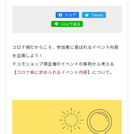
電話で
フォームから
空き状況
資料
お問い合わせ
お問い合わせ
の確認
ダウンロード
関連サイト
大阪市街地開発株式会社
コロナ禍だからこそ、参加者に喜ばれるイベント内容
を企画しよう！
ディアモール大阪
ドコモショップ様主催のイベントの事例から考える
【
コロナ禍に求められるイベント内容
】について。
湊町リバープレイス
ディーズスクエア主催企画
- 梅田一丁目美味しい市場 -