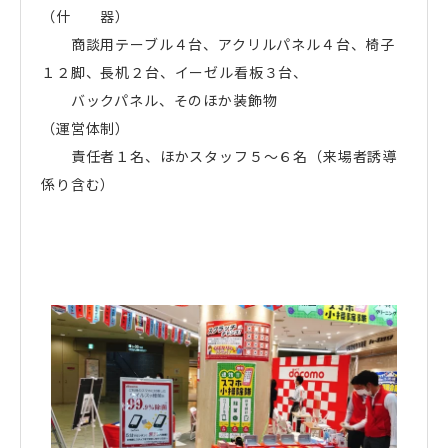
（什 器）
商談用テーブル４台、アクリルパネル４台、椅子
１２脚、長机２台、イーゼル看板３台、
バックパネル、そのほか装飾物
（運営体制）
責任者１名、ほかスタッフ５～６名（来場者誘導
係り含む）