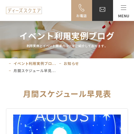
MENU
お電話
MENU
イベント利用実例ブログ
料金・ご利用案内
利用実例とイベント開催のコツをご紹介しております。
設備一覧
イベント利用実例ブロ...
お知らせ
月間スケジュール早見...
事例紹介
アクセス
月間スケジュール早見表
大阪駅前ビル地下駐車場のご案内