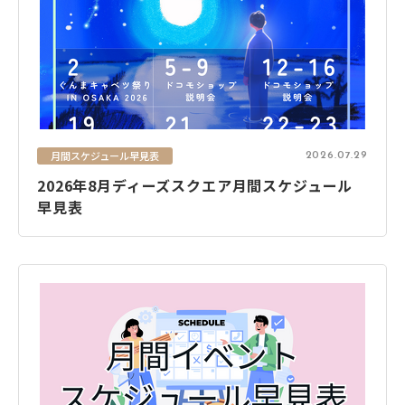
電話で
フォームから
空き状況
資料
お問い合わせ
お問い合わせ
の確認
ダウンロード
関連サイト
大阪市街地開発株式会社
月間スケジュール早見表
2026.07.29
2026年8月ディーズスクエア月間スケジュール
ディアモール大阪
早見表
湊町リバープレイス
ディーズスクエア主催企画
- 梅田一丁目美味しい市場 -