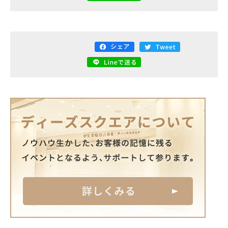
電話で
フォームから
空き状況
資料
お問い合わせ
お問い合わせ
の確認
ダウンロード
関連サイト
大阪市街地開発株式会社
ディアモール大阪
湊町リバープレイス
ディーズスクエア主催企画
- 梅田一丁目美味しい市場 -