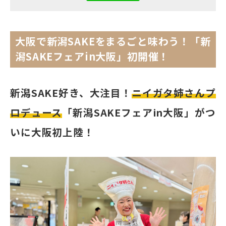
電話で
フォームから
空き状況
資料
お問い合わせ
お問い合わせ
の確認
ダウンロード
大阪で新潟SAKEをまるごと味わう！「新
潟SAKEフェアin大阪」初開催！
関連サイト
大阪市街地開発株式会社
新潟SAKE好き、大注目！
ニイガタ姉さんプ
ディアモール大阪
ロデュース
「新潟SAKEフェアin大阪」がつ
いに大阪初上陸！
湊町リバープレイス
ディーズスクエア主催企画
- 梅田一丁目美味しい市場 -