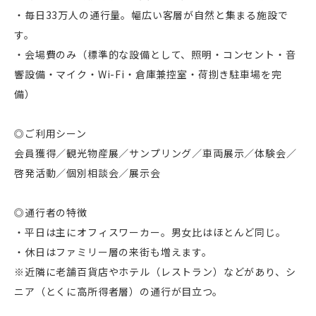
・毎日33万人の通行量。幅広い客層が自然と集まる施設で
す。
・会場費のみ（標準的な設備として、照明・コンセント・音
響設備・マイク・Wi-Fi・倉庫兼控室・荷捌き駐車場を完
備）
◎ご利用シーン
会員獲得／観光物産展／サンプリング／車両展示／体験会／
啓発活動／個別相談会／展示会
◎通行者の特徴
・平日は主にオフィスワーカー。男女比はほとんど同じ。
・休日はファミリー層の来街も増えます。
※近隣に老舗百貨店やホテル（レストラン）などがあり、シ
ニア（とくに高所得者層）の通行が目立つ。