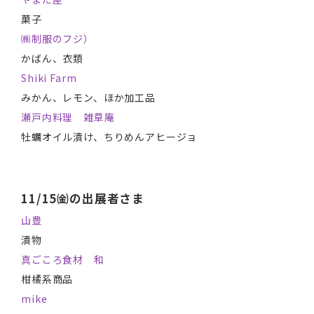
菓子
㈱制服のフジ）
かばん、衣類
Shiki Farm
みかん、レモン、ほか加工品
瀬戸内料理 雑草庵
牡蠣オイル漬け、ちりめんアヒージョ
11/15㈮の出展者さま
山豊
漬物
真ごころ食材 和
柑橘系商品
mike