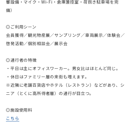
響設備・マイク・Wi-Fi・倉庫兼控室・荷捌き駐車場を完
備）
◎ご利用シーン
会員獲得／観光物産展／サンプリング／車両展示／体験会／
啓発活動／個別相談会／展示会
◎通行者の特徴
・平日は主にオフィスワーカー。男女比はほとんど同じ。
・休日はファミリー層の来街も増えます。
※近隣に老舗百貨店やホテル（レストラン）などがあり、シ
ニア（とくに高所得者層）の通行が目立つ。
◎施設使用料
こちら