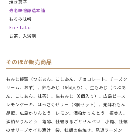
焼き菓子
寿老味噌醸造本舗
もろみ味噌
En・Labo
お茶、入浴剤
そのほか販売商品
もみじ饅頭（つぶあん、こしあん、チョコレート、チーズク
リーム、お芋）、錦もみじ（6個入り）、生もみじ（つぶあ
ん、こしあん、抹茶）、生もみじ（6個入り）、広島ピース
レモンケーキ、はっさくゼリー（3個セット）、発酵れもん
胡椒、広島かりんとう レモン、酒粕かりんとう 福美人、
酒粕かりんとう 亀齢、牡蠣まるごとせんべい 小箱、牡蠣
のオリーブオイル漬け 袋、牡蠣の串焼き、尾道ラーメン