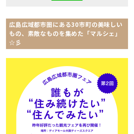
電話で
フォームから
空き状況
資料
お問い合わせ
お問い合わせ
の確認
ダウンロード
広島広域都市圏にある30市町の美味しい
もの、素敵なものを集めた「マルシェ」
関連サイト
☆彡
大阪市街地開発株式会社
ディアモール大阪
湊町リバープレイス
ディーズスクエア主催企画
- 梅田一丁目美味しい市場 -