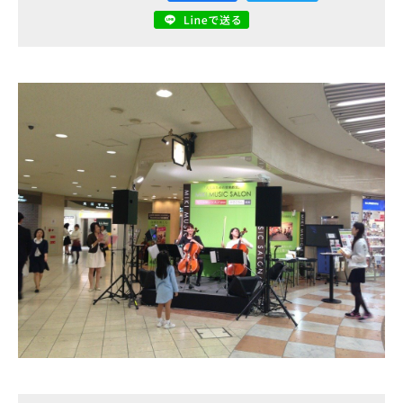
電話で
フォームから
空き状況
資料
お問い合わせ
お問い合わせ
の確認
ダウンロード
関連サイト
大阪市街地開発株式会社
ディアモール大阪
湊町リバープレイス
ディーズスクエア主催企画
- 梅田一丁目美味しい市場 -