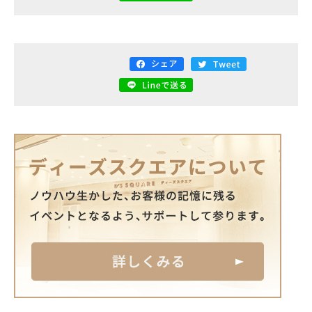
電話で
フォームから
空き状況
資料
お問い合わせ
お問い合わせ
の確認
ダウンロード
関連サイト
大阪市街地開発株式会社
ディアモール大阪
湊町リバープレイス
ディーズスクエア主催企画
- 梅田一丁目美味しい市場 -