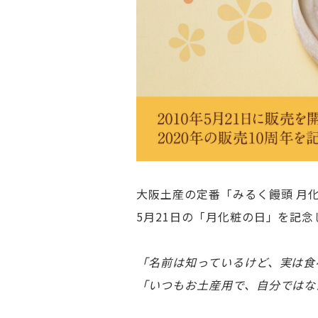
大阪土産の定番「みるく饅頭 月
5月21日の「月化粧の日」を記
「名前は知っているけど、実は食
「いつもお土産用で、自分ではな