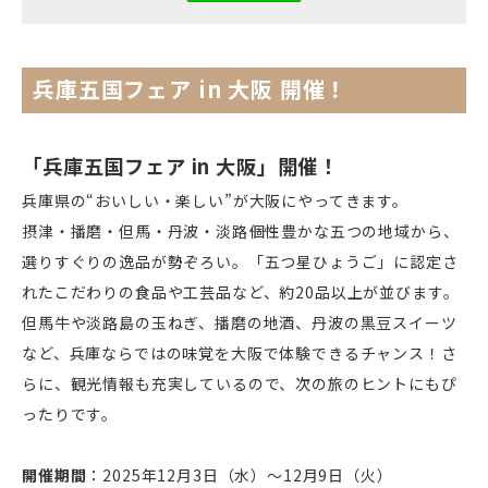
電話で
フォームから
空き状況
資料
お問い合わせ
お問い合わせ
の確認
ダウンロード
兵庫五国フェア in 大阪 開催！
関連サイト
「兵庫五国フェア in 大阪」開催！
大阪市街地開発株式会社
兵庫県の“おいしい・楽しい”が大阪にやってきます。
摂津・播磨・但馬・丹波・淡路――個性豊かな五つの地域から、
ディアモール大阪
選りすぐりの逸品が勢ぞろい。「五つ星ひょうご」に認定さ
れたこだわりの食品や工芸品など、約20品以上が並びます。
湊町リバープレイス
但馬牛や淡路島の玉ねぎ、播磨の地酒、丹波の黒豆スイーツ
など、兵庫ならではの味覚を大阪で体験できるチャンス！さ
ディーズスクエア主催企画
- 梅田一丁目美味しい市場 -
らに、観光情報も充実しているので、次の旅のヒントにもぴ
ったりです。
開催期間
：2025年12月3日（水）～12月9日（火）