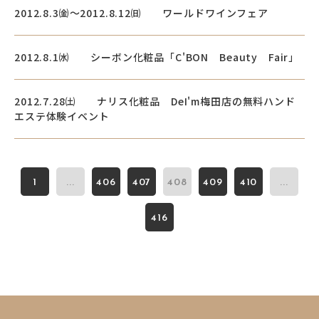
2012.8.3㈮～2012.8.12㈰ ワールドワインフェア
電話で
フォームから
空き状況
資料
お問い合わせ
お問い合わせ
の確認
ダウンロード
2012.8.1㈬ シーボン化粧品「C'BON Beauty Fair」
関連サイト
2012.7.28㈯ ナリス化粧品 DeI'm梅田店の無料ハンド
大阪市街地開発株式会社
エステ体験イベント
ディアモール大阪
1
...
406
407
408
409
410
...
湊町リバープレイス
416
ディーズスクエア主催企画
- 梅田一丁目美味しい市場 -