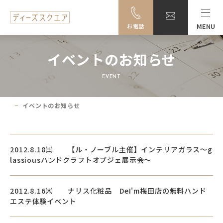
MENU
お電話
MENU
イベントのお知らせ
料金・ご利用案内
EVENT
設備一覧
イベントのお知らせ
事例紹介
アクセス
2012.8.18㈯ 【ル・ノーブル主催】インテリアガラス～g
lassiousハンドクラフトオブジェ展示会～
大阪駅前ビル地下駐車場のご案内
2012.8.16㈭ ナリス化粧品 DeI'm梅田店の無料ハンド
エステ体験イベント