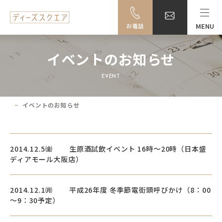
MENU
お電話
MENU
イベントのお知らせ
料金・ご利用案内
EVENT
設備一覧
イベントのお知らせ
事例紹介
アクセス
2014.12.5㈮ 生原酒試飲イベント 16時～20時（日本盛
ディアモール大阪店）
大阪駅前ビル地下駐車場のご案内
2014.12.1㈪ 平成26年度 冬季節電街頭呼びかけ（8：00
～9：30予定）