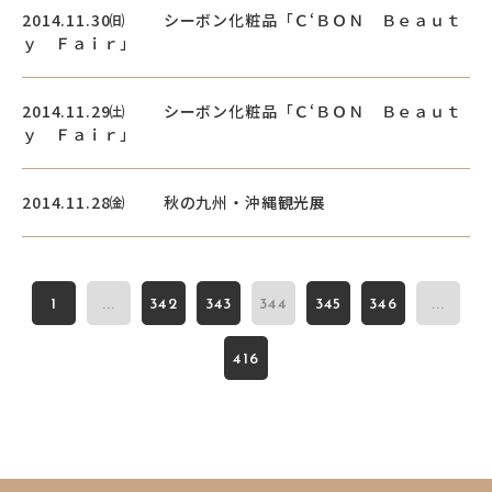
2014.11.30㈰ シーボン化粧品「Ｃ‘ＢＯＮ Ｂｅａｕｔ
電話で
フォームから
空き状況
資料
ｙ Ｆａｉｒ」
お問い合わせ
お問い合わせ
の確認
ダウンロード
2014.11.29㈯ シーボン化粧品「Ｃ‘ＢＯＮ Ｂｅａｕｔ
関連サイト
ｙ Ｆａｉｒ」
大阪市街地開発株式会社
2014.11.28㈮ 秋の九州・沖縄観光展
ディアモール大阪
湊町リバープレイス
1
...
342
343
344
345
346
...
ディーズスクエア主催企画
416
- 梅田一丁目美味しい市場 -